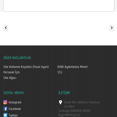
DİĞER BAĞLANTILAR
Site Kullanım Koşulları (Yasal Uyarı)
KVKK Aydınlatma Metni
Personel İçin
SSS
Site Ağacı
SOSYAL MEDYA
İLETİŞİM
Instagram
Emek Mh. Wilhelm Thomsen
Cd. No:4
Facebook
Çankaya/ANKARA
06490
kygm@ktb.gov.tr
Twitter