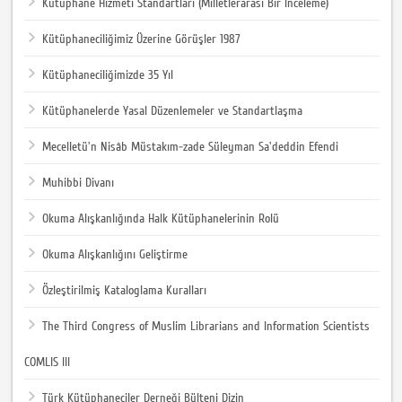
Kütüphane Hizmeti Standartları (Milletlerarası Bir İnceleme)
Kütüphaneciliğimiz Üzerine Görüşler 1987
Kütüphaneciliğimizde 35 Yıl
Kütüphanelerde Yasal Düzenlemeler ve Standartlaşma
Mecelletü'n Nisâb Müstakım-zade Süleyman Sa'deddin Efendi
Muhibbi Divanı
Okuma Alışkanlığında Halk Kütüphanelerinin Rolü
Okuma Alışkanlığını Geliştirme
Özleştirilmiş Kataloglama Kuralları
The Third Congress of Muslim Librarians and Information Scientists
COMLIS III
Türk Kütüphaneciler Derneği Bülteni Dizin