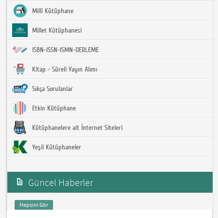
Millî Kütüphane
Millet Kütüphanesi
ISBN-ISSN-ISMN-DERLEME
Kitap - Süreli Yayın Alımı
Sıkça Sorulanlar
Etkin Kütüphane
Kütüphanelere ait İnternet Siteleri
Yeşil Kütüphaneler
Güncel Haberler
Hepsini Gör