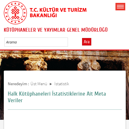
KÜTÜPHANELER VE YAYIMLAR GENEL MÜDÜRLÜĞÜ
Ara
Neredeyim :
Üst Menü
İstatistik
Halk Kütüphaneleri İstatistiklerine Ait Meta
Veriler