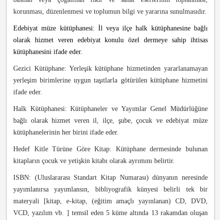
korunması, düzenlenmesi ve toplumun bilgi ve yararına sunulmasıdır.
Edebiyat müze kütüphanesi: İl veya ilçe halk kütüphanesine bağlı
olarak hizmet veren edebiyat konulu özel dermeye sahip ihtisas
kütüphanesini ifade eder.
Gezici Kütüphane: Yerleşik kütüphane hizmetinden yararlanamayan
yerleşim birimlerine uygun taşıtlarla götürülen kütüphane hizmetini
ifade eder.
Halk Kütüphanesi: Kütüphaneler ve Yayımlar Genel Müdürlüğüne
bağlı olarak hizmet veren il, ilçe, şube, çocuk ve edebiyat müze
kütüphanelerinin her birini ifade eder.
Hedef Kitle Türüne Göre Kitap: Kütüphane dermesinde bulunan
kitapların çocuk ve yetişkin kitabı olarak ayrımını belirtir.
ISBN: (Uluslararası Standart Kitap Numarası) dünyanın neresinde
yayımlanırsa yayımlansın, bibliyografik künyesi belirli tek bir
materyali [kitap, e-kitap, (eğitim amaçlı yayınlanan) CD, DVD,
VCD, yazılım vb. ] temsil eden 5 küme altında 13 rakamdan oluşan