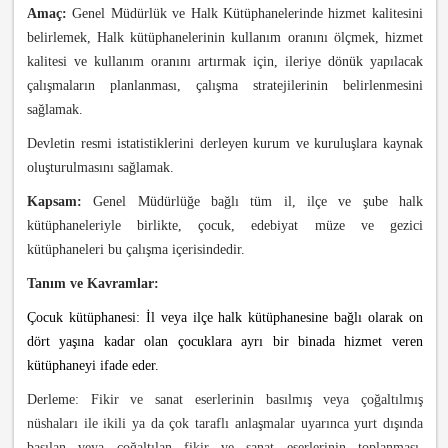
Amaç:
Genel Müdürlük ve Halk Kütüphanelerinde hizmet kalitesini
belirlemek, Halk kütüphanelerinin kullanım oranını ölçmek, hizmet
kalitesi ve kullanım oranını artırmak için, ileriye dönük yapılacak
çalışmaların planlanması, çalışma stratejilerinin belirlenmesini
sağlamak.
Devletin resmi istatistiklerini derleyen kurum ve kuruluşlara kaynak
oluşturulmasını sağlamak.
Kapsam:
Genel Müdürlüğe bağlı tüm il, ilçe ve şube halk
kütüphaneleriyle birlikte, çocuk, edebiyat müze ve gezici
kütüphaneleri bu çalışma içerisindedir.
Tanım ve Kavramlar:
Çocuk kütüphanesi: İl veya ilçe halk kütüphanesine bağlı olarak on
dört yaşına kadar olan çocuklara ayrı bir binada hizmet veren
kütüphaneyi ifade eder.
Derleme: F
ikir ve sanat eserlerinin basılmış veya çoğaltılmış
nüshaları ile ikili ya da çok taraflı anlaşmalar uyarınca yurt dışında
basılan veya çoğaltılan fikir ve sanat eserlerinin toplanması,