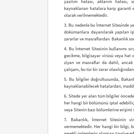
yazılım hatası, aktarım hatası, 
kaynaklanan hatalara karşı garanti e
olarak verilmemektedir.
3. Bu nedenle bu İnternet Sitesinde y
dokümanlara dayanılarak yapılan iş
zararlar ve masraflardan Bakanlık s
4. Bu İnternet Sitesinin kullanımı sır
gecikme, bilgisayar virüsü veya hat 
ziyan ve masraflar da dahil, ancak 
çalışanı, bu tür bir zarar olasılığınd
5. Bu bilgiler doğrultusunda, Bakanl
kaynaklanabilecek hatalardan, maddi v
6. Sitede yer alan tüm bilgiler öncede
her hangi bir bölümünü iptal edebilir, 
veya Sitenin bazı bölümlerine erişimi s
7. Bakanlık, İnternet Sitesinin v
vermemektedir. Her hangi bir bilgi,
gerekli önlemlerin alınması tavsiye edi