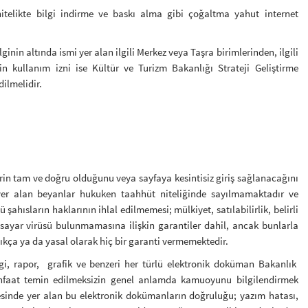
nitelikte bilgi indirme ve baskı alma gibi çoğaltma yahut internet
ilginin altında ismi yer alan ilgili Merkez veya Taşra birimlerinden, ilgili
n kullanım izni ise Kültür ve Turizm Bakanlığı Strateji Geliştirme
dilmelidir.
lerin tam ve doğru olduğunu veya sayfaya kesintisiz giriş sağlanacağını
yer alan beyanlar hukuken taahhüt niteliğinde sayılmamaktadır ve
ü şahısların haklarının ihlal edilmemesi; mülkiyet, satılabilirlik, belirli
sayar virüsü bulunmamasına ilişkin garantiler dahil, ancak bunlarla
ıkça ya da yasal olarak hiç bir garanti vermemektedir.
lgi, rapor, grafik ve benzeri her türlü elektronik doküman Bakanlık
nfaat temin edilmeksizin genel anlamda kamuoyunu bilgilendirmek
tesinde yer alan bu elektronik dokümanların doğruluğu; yazım hatası,