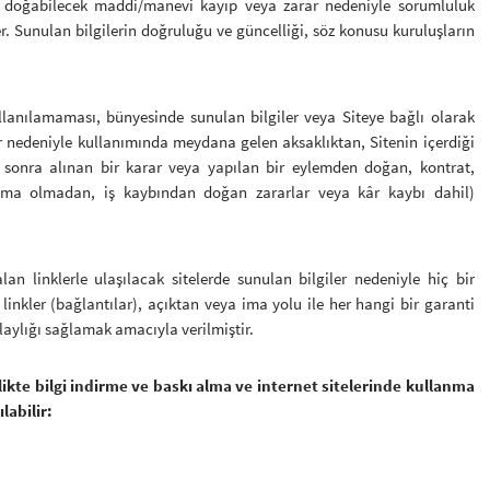
da doğabilecek maddi/manevi kayıp veya zarar nedeniyle sorumluluk
. Sunulan bilgilerin doğruluğu ve güncelliği, söz konusu kuruluşların
ullanılamaması, bünyesinde sunulan bilgiler veya Siteye bağlı olarak
r nedeniyle kullanımında meydana gelen aksaklıktan, Sitenin içerdiği
 sonra alınan bir karar veya yapılan bir eylemden doğan, kontrat,
rlama olmadan, iş kaybından doğan zararlar veya kâr kaybı dahil)
lan linklerle ulaşılacak sitelerde sunulan bilgiler nedeniyle hiç bir
inkler (bağlantılar), açıktan veya ima yolu ile her hangi bir garanti
laylığı sağlamak amacıyla verilmiştir.
elikte bilgi indirme ve baskı alma ve internet sitelerinde kullanma
labilir: