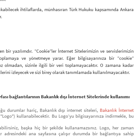
a çıkabilecek ihtilaflarda, münhasıran Türk Hukuku kapsamında Ankara
r.
n bir yazılımdır. “Cookie”ler İnternet Sitelerimizin ve servislerimizin
i toplamaya ve yönetmeye yarar. Eğer bilgisayarınıza bir “cookie”
nız olmadan, sizinle ilgili bir veri toplamayacaktır. O zamana kadar
erini izleyecek ve sizi birey olarak tanımlamada kullanılmayacaktır.
fası bağlantılarının Bakanlık dışı İnternet Sitelerinde kullanımı
ğu durumlar hariç, Bakanlık dışı internet siteleri,
Bakanlık İnternet
("Logo") kullanabilecektir. Bu Logo’yu bilgisayarınıza indirmekle, bu
abilirsiniz, başka hiç bir şekilde kullanamazsınız. Logo, her zaman
tr adresindeki ana sayfasına çalışır durumda bir bağlantıya sahip