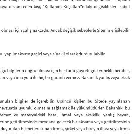
maya devam eden kişi, "Kullanım Koşulları"ndaki değişiklikleri kabul
r olması için çalışmaktadır. Ancak değişik sebeplerle Sitenin erişilebilir
ru yapılmaksızın geçici veya sürekli olarak durdurulabilir.
uğu bilgilerin doğru olması için her türlü gayreti göstermekle beraber,
an veya ima yolu ile hiç bir garanti vermez. Bakanlık yanlış veya eksik
unulan bilgiler de içerebilir. Üçüncü kişiler, bu Sitede yayınlanan
 mevzuatla uyumlu olmasını sağlamak ile yükümlüdürler. Bakanlık, bu
demez ve materyaldeki hata, ihmal veya eksiklik, yanlış beyan,
erine getirilmesinde meydana gelecek bir aksama veya getirilmesinin
duyurulan hizmetleri sunan firma, şirket veya bireyin iflası veya firma