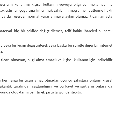
eserlerin kullanımı kişisel kullanım ve/veya bilgi edinme amacı ile
ekleştirilen çoğaltma fiilleri hak sahibinin meşru menfaatlerine haklı
 ya da eserden normal yararlanmaya aykırı olamaz, ticari amaçla
ateryal hiç bir şekilde değiştirilemez, telif hakkı ibareleri silinerek
ü veya bir kısmı değiştirilerek veya başka bir suretle diğer bir internet
az.
r ticari olmayan, bilgi alma amaçlı ve kişisel kullanım için indirebilir
eri her hangi bir ticari amaç olmadan üçüncü şahıslara onların kişisel
n Bakanlık tarafından sağlandığını ve bu kayıt ve şartların onlara da
unda olduklarını belirtmek şartıyla gönderilebilir.