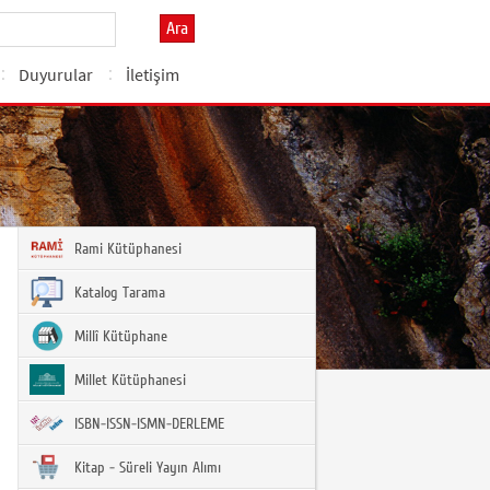
Ara
Duyurular
İletişim
Rami Kütüphanesi
Katalog Tarama
Millî Kütüphane
Millet Kütüphanesi
ISBN-ISSN-ISMN-DERLEME
Kitap - Süreli Yayın Alımı