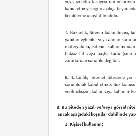
veya şirketin tasfiyesi durumların
kabul etmeyeceğini açıkça beyan eder
kendilerine onaylatılmalıdır.
7. Bakanlık, Sitenin kullanılması, k
yapılan eylemler veya alınan kararla
materyalden, Sitenin kullanımından
haksız fiil veya başka türlü (sını
zararlardan sorumlu değildir.
8. Bakanlık, İnternet Sitesinde yer a
sorumluluk kabul etmez. Söz konusu l
verilmeksizin, kullanıcıya kullanım ko
B. Bu Siteden yazılı ve/veya görsel nit
ancak aşağıdaki koşullar dahilinde yapı
1. Kişisel kullanım;