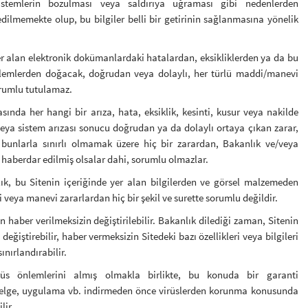
sistemlerin bozulması veya saldırıya uğraması gibi nedenlerden
dilmemekte olup, bu bilgiler belli bir getirinin sağlanmasına yönelik
er alan elektronik dokümanlardaki hatalardan, eksikliklerden ya da bu
lemlerden doğacak, doğrudan veya dolaylı, her türlü maddi/manevi
orumlu tutulamaz.
asında her hangi bir arıza, hata, eksiklik, kesinti, kusur veya nakilde
veya sistem arızası sonucu doğrudan ya da dolaylı ortaya çıkan zarar,
bunlarla sınırlı olmamak üzere hiç bir zarardan, Bakanlık ve/veya
an haberdar edilmiş olsalar dahi, sorumlu olmazlar.
ık, bu Sitenin içeriğinde yer alan bilgilerden ve görsel malzemeden
eya manevi zararlardan hiç bir şekil ve surette sorumlu değildir.
n haber verilmeksizin değiştirilebilir. Bakanlık dilediği zaman, Sitenin
değiştirebilir, haber vermeksizin Sitedeki bazı özellikleri veya bilgileri
ınırlandırabilir.
irüs önlemlerini almış olmakla birlikte, bu konuda bir garanti
 belge, uygulama vb. indirmeden önce virüslerden korunma konusunda
lir.