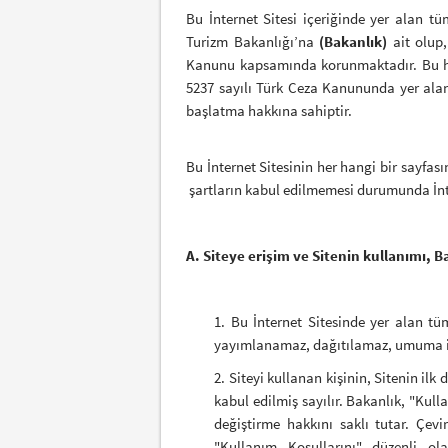
Bu İnternet Sitesi içeriğinde yer alan tü
Turizm Bakanlığı’na
(Bakanlık)
ait olup,
Kanunu kapsamında korunmaktadır. Bu hakla
5237 sayılı Türk Ceza Kanununda yer alan 
başlatma hakkına sahiptir.
Bu İnternet Sitesinin her hangi bir sayfası
şartların kabul edilmemesi durumunda İnte
A. Siteye erişim ve Sitenin kullanımı, Ba
1. Bu İnternet Sitesinde yer alan tü
yayımlanamaz, dağıtılamaz, umuma ile
2. Siteyi kullanan kişinin, Sitenin il
kabul edilmiş sayılır. Bakanlık, "Kull
değiştirme hakkını saklı tutar. Çev
"Kullanım Koşullarını" düzenli ol