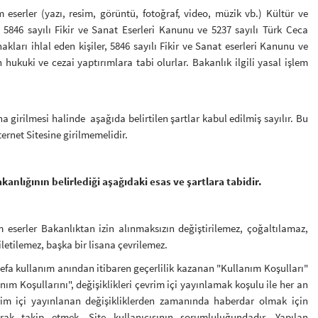
m eserler (yazı, resim, görüntü, fotoğraf, video, müzik vb.) Kültür ve
 5846 sayılı Fikir ve Sanat Eserleri Kanunu ve 5237 sayılı Türk Ceca
rı ihlal eden kişiler, 5846 sayılı Fikir ve Sanat eserleri Kanunu ve
hukuki ve cezai yaptırımlara tabi olurlar. Bakanlık ilgili yasal işlem
na girilmesi halinde aşağıda belirtilen şartlar kabul edilmiş sayılır. Bu
rnet Sitesine girilmemelidir.
kanlığının belirlediği aşağıdaki esas ve şartlara tabidir.
m eserler Bakanlıktan izin alınmaksızın değiştirilemez, çoğaltılamaz,
tilemez, başka bir lisana çevrilemez.
k defa kullanım anından itibaren geçerlilik kazanan "Kullanım Koşulları"
anım Koşullarını", değişiklikleri çevrim içi yayınlamak koşulu ile her an
irim içi yayınlanan değişikliklerden zamanında haberdar olmak için
arak takip etmek, Site kullanıcısının sorumluluğundadır. Yapılan