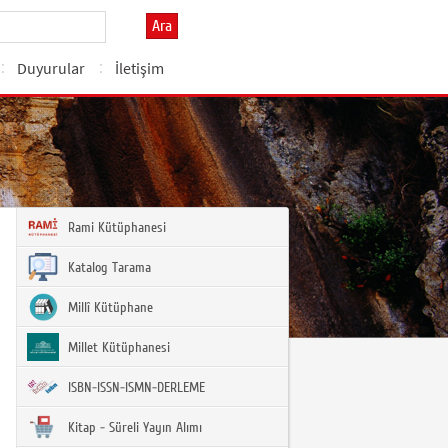
Ara
Duyurular
İletişim
Rami Kütüphanesi
Katalog Tarama
Millî Kütüphane
Millet Kütüphanesi
ISBN-ISSN-ISMN-DERLEME
Kitap - Süreli Yayın Alımı