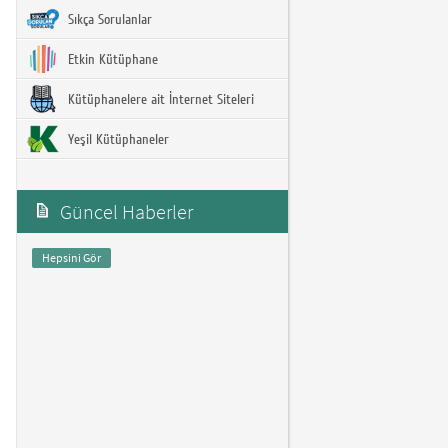
Sıkça Sorulanlar
Etkin Kütüphane
Kütüphanelere ait İnternet Siteleri
Yeşil Kütüphaneler
Güncel Haberler
Hepsini Gör