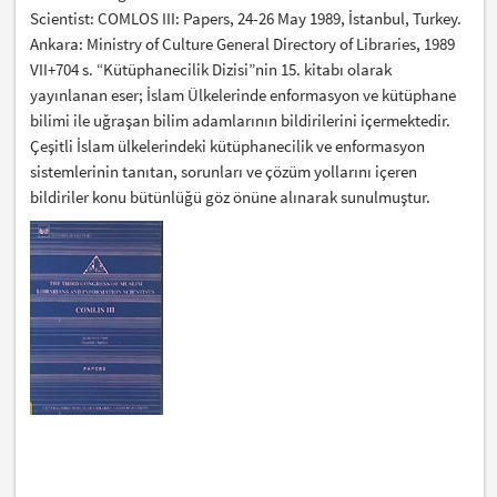
Scientist: COMLOS III: Papers, 24-26 May 1989, İstanbul, Turkey.
Ankara: Ministry of Culture General Directory of Libraries, 1989
VII+704 s. “Kütüphanecilik Dizisi”nin 15. kitabı olarak
yayınlanan eser; İslam Ülkelerinde enformasyon ve kütüphane
bilimi ile uğraşan bilim adamlarının bildirilerini içermektedir.
Çeşitli İslam ülkelerindeki kütüphanecilik ve enformasyon
sistemlerinin tanıtan, sorunları ve çözüm yollarını içeren
bildiriler konu bütünlüğü göz önüne alınarak sunulmuştur.