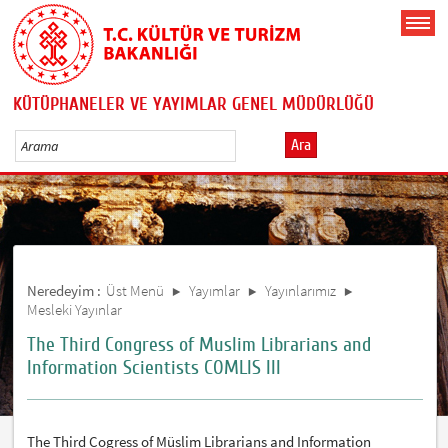
KÜTÜPHANELER VE YAYIMLAR GENEL MÜDÜRLÜĞÜ
Ara
Neredeyim :
Üst Menü
Yayımlar
Yayınlarımız
Mesleki Yayınlar
The Third Congress of Muslim Librarians and
Information Scientists COMLIS III
The Third Cogress of Müslim Librarians and Information