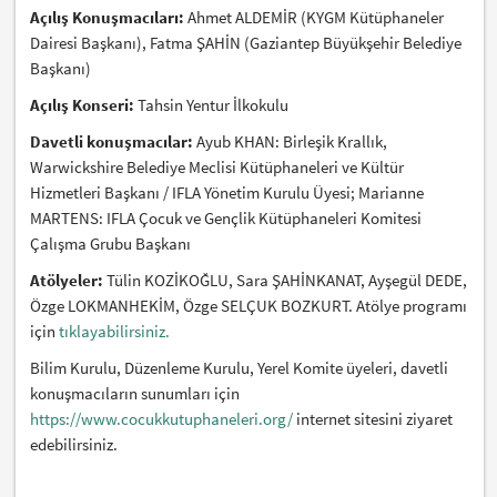
Açılış Konuşmacıları:
Ahmet ALDEMİR (KYGM Kütüphaneler
Dairesi Başkanı), Fatma ŞAHİN (Gaziantep Büyükşehir Belediye
Başkanı)
Açılış Konseri:
Tahsin Yentur İlkokulu
Davetli konuşmacılar:
Ayub KHAN: Birleşik Krallık,
Warwickshire Belediye Meclisi Kütüphaneleri ve Kültür
Hizmetleri Başkanı / IFLA Yönetim Kurulu Üyesi; Marianne
MARTENS: IFLA Çocuk ve Gençlik Kütüphaneleri Komitesi
Çalışma Grubu Başkanı
Atölyeler:
Tülin KOZİKOĞLU, Sara ŞAHİNKANAT, Ayşegül DEDE,
Özge LOKMANHEKİM, Özge SELÇUK BOZKURT. Atölye programı
için
tıklayabilirsiniz.
Bilim Kurulu, Düzenleme Kurulu, Yerel Komite üyeleri, davetli
konuşmacıların sunumları için
https://www.cocukkutuphaneleri.org/
internet sitesini ziyaret
edebilirsiniz.