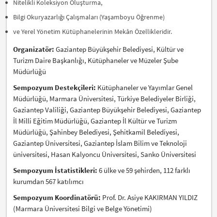
Nitelikli Koleksiyon Oluşturma,
Bilgi Okuryazarlığı Çalışmaları (Yaşamboyu Öğrenme)
ve Yerel Yönetim Kütüphanelerinin Mekân Özellikleridir.
Organizatör:
Gaziantep Büyükşehir Belediyesi, Kültür ve
Turizm Daire Başkanlığı, Kütüphaneler ve Müzeler Şube
Müdürlüğü
Sempozyum Destekçileri:
Kütüphaneler ve Yayımlar Genel
Müdürlüğü, Marmara Üniversitesi, Türkiye Belediyeler Birliği,
Gaziantep Valiliği, Gaziantep Büyükşehir Belediyesi, Gaziantep
İl Milli Eğitim Müdürlüğü, Gaziantep İl Kültür ve Turizm
Müdürlüğü, Şahinbey Belediyesi, Şehitkamil Belediyesi,
Gaziantep Üniversitesi, Gaziantep İslam Bilim ve Teknoloji
üniversitesi, Hasan Kalyoncu Üniversitesi, Sanko Üniversitesi
Sempozyum İstatistikleri:
6 ülke ve 59 şehirden, 112 farklı
kurumdan 567 katılımcı
Sempozyum Koordinatörü:
Prof. Dr. Asiye KAKIRMAN YILDIZ
(Marmara Üniversitesi Bilgi ve Belge Yönetimi)