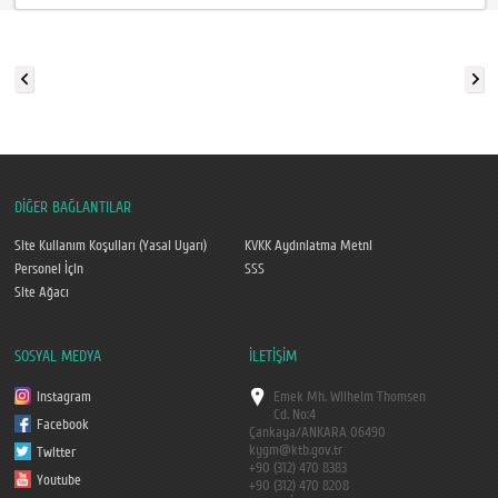
DİĞER BAĞLANTILAR
Site Kullanım Koşulları (Yasal Uyarı)
KVKK Aydınlatma Metni
Personel İçin
SSS
Site Ağacı
SOSYAL MEDYA
İLETİŞİM
Instagram
Emek Mh. Wilhelm Thomsen
Cd. No:4
Facebook
Çankaya/ANKARA
06490
kygm@ktb.gov.tr
Twitter
+90 (312) 470 8383
Youtube
+90 (312) 470 8208